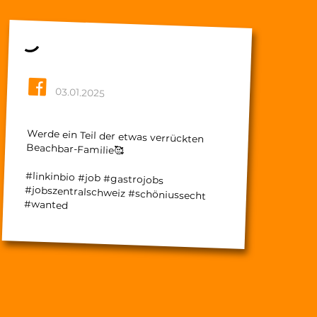
03.01.2025
Werde ein Teil der etwas verrückten
Beachbar-Familie🥰
#linkinbio #job #gastrojobs
#jobszentralschweiz #schöniussecht
#wanted