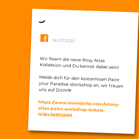
06.07.2025
Wir feiern die neue Roxy Atlas
Kollektion und Du kannst dabei sein!
Melde dich für den kostenlosen Paint
your Paradise Workshop an, wir freuen
uns auf Dich!🫶
https://www.eventbrite.com/e/roxy-
atlas-paint-workshop-tickets-
1418436805669