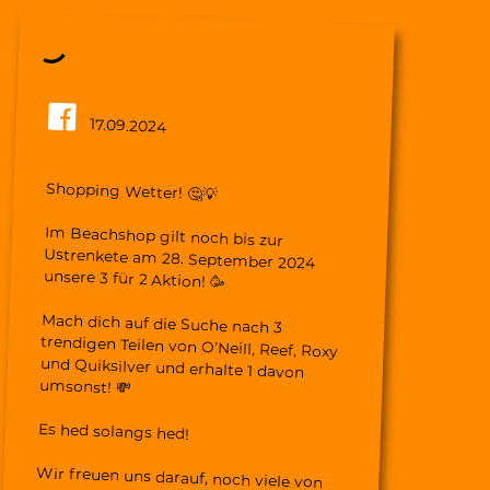
17.09.2024
Shopping Wetter! 🤔💡
Im Beachshop gilt noch bis zur
Ustrenkete am 28. September 2024
unsere 3 für 2 Aktion! 🥳
Mach dich auf die Suche nach 3
trendigen Teilen von O’Neill, Reef, Roxy
und Quiksilver und erhalte 1 davon
umsonst! 💸
Es hed solangs hed!
Wir freuen uns darauf, noch viele von
euch in der Beachbar zu sehen, bis wir
schliesslich am 29. September 2024 in