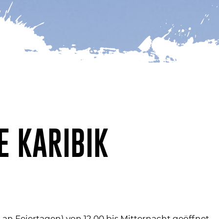
E KARIBIK
 an Feiertagen) von 12.00 bis Mitternacht geöffnet.