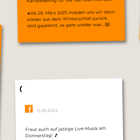
☀️Ab 28. März 2025 melden uns wir dann
wieder aus dem Winterschlaf zurück,
seid gespannt, es geht wieder was….🙌
11.06.2024
Freut euch auf jazzige Live-Musik am
Donnerstag! 🎵