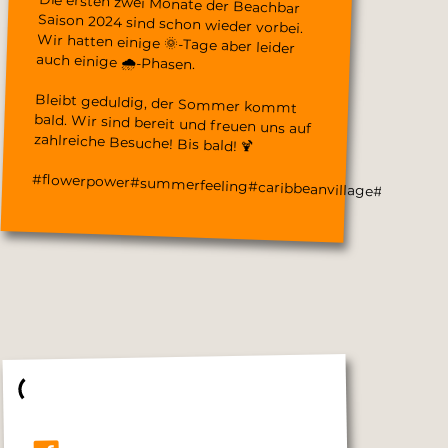
Die ersten zwei Monate der Beachbar
Saison 2024 sind schon wieder vorbei.
Wir hatten einige 🌞-Tage aber leider
auch einige 🌧️-Phasen.
Bleibt geduldig, der Sommer kommt
bald. Wir sind bereit und freuen uns auf
zahlreiche Besuche! Bis bald! 🍹
#flowerpower#summerfeeling#caribbeanvillage#karibik#b