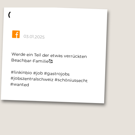
03.01.2025
Werde ein Teil der etwas verrückten
Beachbar-Familie🥰
#linkinbio #job #gastrojobs
#jobszentralschweiz #schöniussecht
#wanted