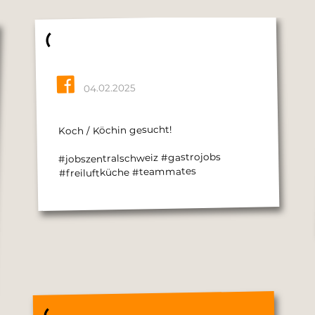
04.02.2025
Koch / Köchin gesucht!
#jobszentralschweiz #gastrojobs
#freiluftküche #teammates