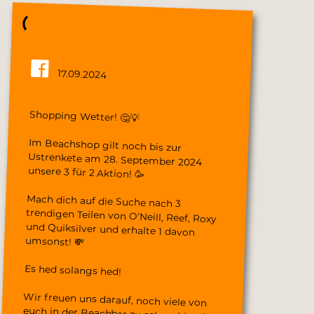
17.09.2024
Shopping Wetter! 🤔💡
Im Beachshop gilt noch bis zur
Ustrenkete am 28. September 2024
unsere 3 für 2 Aktion! 🥳
Mach dich auf die Suche nach 3
trendigen Teilen von O’Neill, Reef, Roxy
und Quiksilver und erhalte 1 davon
umsonst! 💸
Es hed solangs hed!
Wir freuen uns darauf, noch viele von
euch in der Beachbar zu sehen, bis wir
schliesslich am 29. September 2024 in