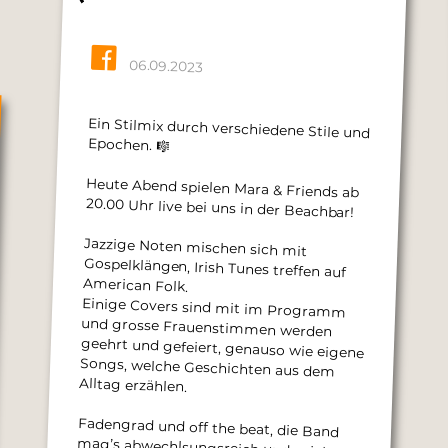
06.09.2023
Ein Stilmix durch verschiedene Stile und
Epochen. 🎼
Heute Abend spielen Mara & Friends ab
20.00 Uhr live bei uns in der Beachbar!
Jazzige Noten mischen sich mit
Gospelklängen, Irish Tunes treffen auf
American Folk.
Einige Covers sind mit im Programm
und grosse Frauenstimmen werden
geehrt und gefeiert, genauso wie eigene
Songs, welche Geschichten aus dem
Alltag erzählen.
Fadengrad und off the beat, die Band
mag’s abwechlsungsreich und spielt
sich mit Lust durch die verschiedenen
Stile und Epochen. Mara Fries (Gesang)
Beat Brechbühl (Bass, Bouzouki) Roland
Amstein (Gitarre) Philippe Duss