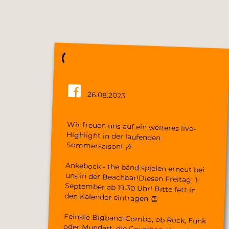
26.08.2023
Wir freuen uns auf ein weiteres live-
Highlight in der laufenden
Sommersaison! 🎶
Ankebock - the bänd spielen erneut bei
uns in der Beachbar!Diesen Freitag, 1.
September ab 19.30 Uhr! Bitte fett in
den Kalender eintragen 👏
Feinste Bigband-Combo, ob Rock, Funk
oder Mundart, die Coverband begeistert
mit einem vielseitigen Repertoire. Mit
einer erdigen Rhythm Section,
schmetternden Bläser-Riffs und zwei
feurigen Vocals kreiert ankebock den