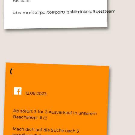
Bis bald!
#teamreise#porto#portugal#trinkeld#bestteam#memo
12.08.2023
Ab sofort 3 für 2 Ausverkauf in unserem
Beachshop! 👙🩳
Mach dich auf die Suche nach 3
trendigen Teilen von O'Neill, Reef, Roxy
und Quiksilver und erhalte 1 davon