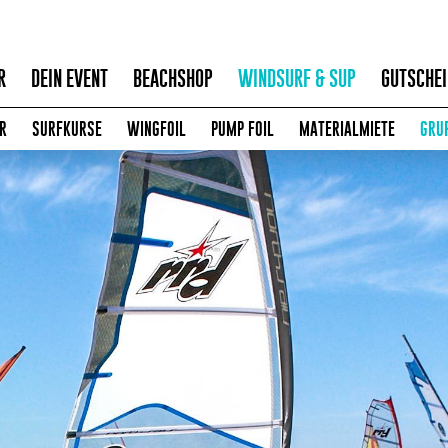
R
DEIN EVENT
BEACHSHOP
WINDSURF & SUP
GUTSCHEI
R
SURFKURSE
WINGFOIL
PUMP FOIL
MATERIALMIETE
GRU